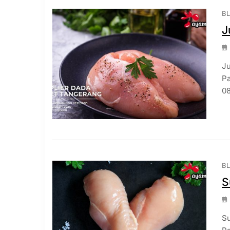
B
J
Ju
Pa
08
B
S
Su