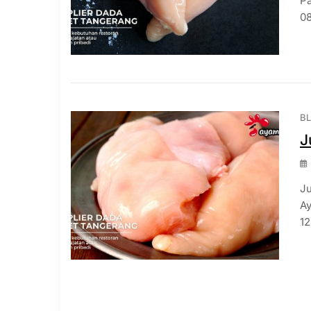
Pa
08
B
J
Ju
Ay
12